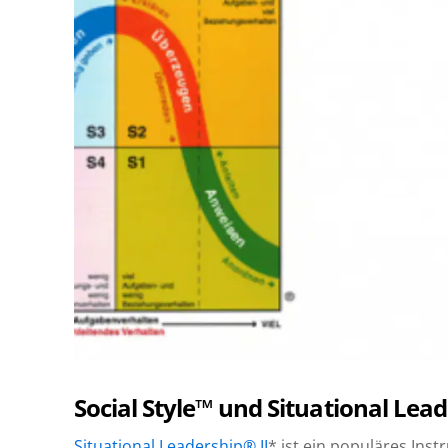
Social Style™ und Situational Lea
Situational Leadership® II
* ist ein populäres Ins