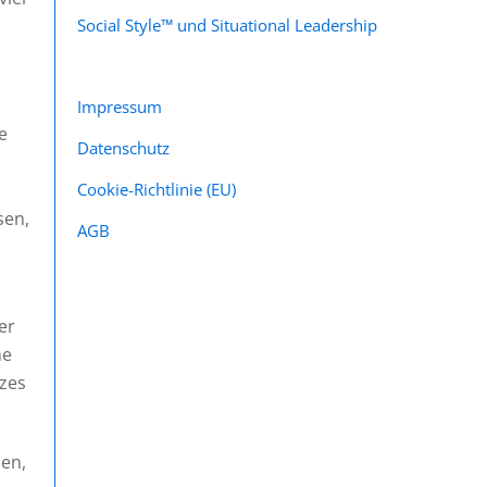
Social Style™ und Situational Leadership
Impressum
e
Datenschutz
Cookie-Richtlinie (EU)
sen,
AGB
er
ne
tzes
len,