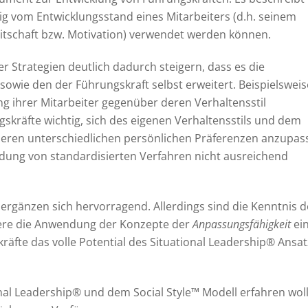
gig vom Entwicklungsstand eines Mitarbeiters (d.h. seinem
eitschaft bzw. Motivation) verwendet werden können.
ser Strategien deutlich dadurch steigern, dass es die
sowie den der Führungskraft selbst erweitert. Beispielsweis
ng ihrer Mitarbeiter gegenüber deren Verhaltensstil
skräfte wichtig, sich des eigenen Verhaltensstils und dem
 deren unterschiedlichen persönlichen Präferenzen anzupas
ndung von standardisierten Verfahren nicht ausreichend
 ergänzen sich hervorragend. Allerdings sind die Kenntnis d
ndere die Anwendung der Konzepte der
Anpassungsfähigkeit
ei
äfte das volle Potential des Situational Leadership® Ansa
nal Leadership® und dem Social Style™ Modell erfahren wol