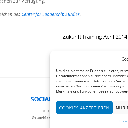
ächen zur Verfügung.
zeichen des
Center for Leadership Studies
.
Zukunft Training April 2014
Co
Um dir ein optimales Erlebnis zu bieten, ve
Geräteinformationen zu speichern und/oder 
zustimmst, können wir Daten wie das Surfver
verarbeiten. Wenn du deine Zustimmung nicht
Merkmale und Funktionen beeinträchtigt wer
SOCIAL STYLE™ Modell
Back
To
COOKIES AKZEPTIEREN
NUR 
© Dr. Henning Pfaffhausen
Top
Dekan-Maier-Weg 32 - 83727 Schliersee
Cooki